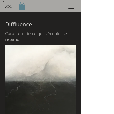
ADL
Diffluence
Caractère de ce qui s'écoule, se
répand